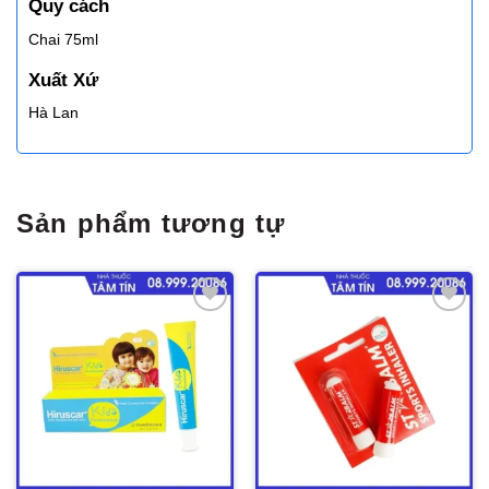
Quy cách
Chai 75ml
Xuất Xứ
Hà Lan
Sản phẩm tương tự
Thêm
Thêm
vào
vào
yêu
yêu
thích
thích