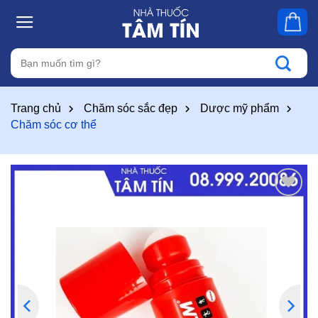
Skip
to
content
Tìm
kiếm:
Trang chủ
Chăm sóc sắc đẹp
Dược mỹ phẩm
Chăm sóc cơ thể
Thêm
vào
yêu
thích