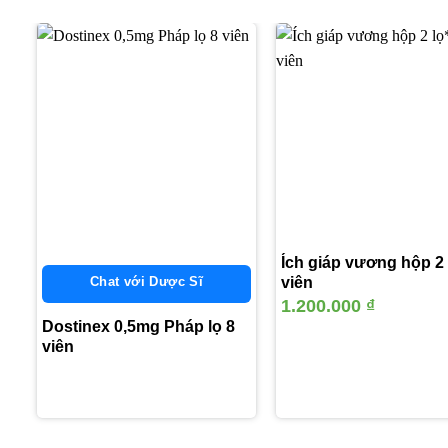
Thêm
vào
yêu
thích
Ích giáp vương hộp 2 
Chat với Dược Sĩ
viên
1.200.000
₫
Dostinex 0,5mg Pháp lọ 8
viên