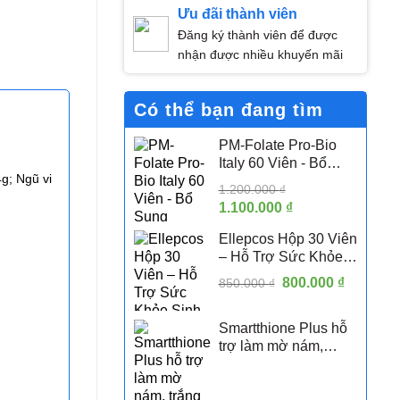
Ưu đãi thành viên
Đăng ký thành viên để được
nhận được nhiều khuyến mãi
Có thể bạn đang tìm
PM-Folate Pro-Bio
Italy 60 Viên - Bổ
g; Ngũ vi
Sung Folate Hoạt
1.200.000
₫
Tính 5-MTHF Hỗ Trợ
Giá
1.100.000
₫
Giá
Sức Khỏe Sinh Sản
gốc
hiện
Nữ
Ellepcos Hộp 30 Viên
là:
tại
– Hỗ Trợ Sức Khỏe
1.200.000 ₫.
là:
Sinh Sản Nữ, Hỗ Trợ
Giá
800.000
1.100.000 ₫.
₫
Giá
850.000
₫
Phụ Nữ PCOS
gốc
hiện
là:
tại
Smartthione Plus hỗ
850.000 ₫.
là:
trợ làm mờ nám,
800.000 
trắng da hộp 60 viên