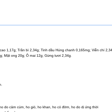
ao 1,17g; Trần bì 2,34g; Tinh dầu Húng chanh 0,165mg; Viễn chí 2,34
7g; Mật ong 20g; Ô mai 12g; Gừng tươi 2,34g.
m.
ho do cảm cúm, ho gió, ho khan, ho có đờm, ho do dị ứng thời