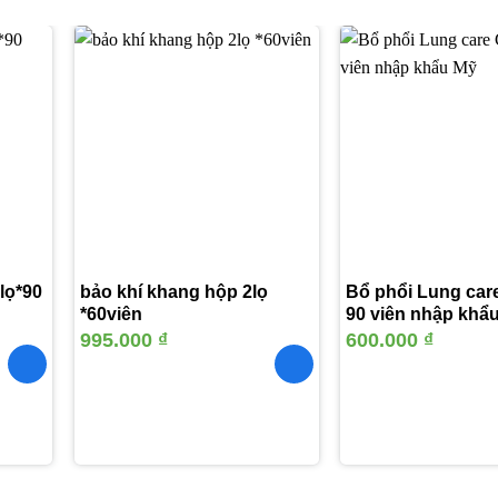
Thêm
Thêm
vào
vào
yêu
yêu
thích
thích
lọ*90
bảo khí khang hộp 2lọ
Bổ phổi Lung car
*60viên
90 viên nhập khẩ
995.000
₫
600.000
₫