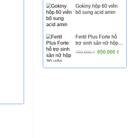
Gokiny hộp 60 viên
bổ sung acid amin
Fertil Plus Forte hỗ
trợ sinh sản nữ hộp
30 viên
Giá
650.000
₫
Giá
750.000
₫
gốc
hiện
là:
tại
750.000 ₫.
là:
650.000 