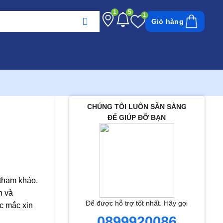
1
5
Giỏ hàng
CHÚNG TÔI LUÔN SẴN SÀNG
ĐỂ GIÚP ĐỠ BẠN
 tham khảo.
h và
Để được hỗ trợ tốt nhất. Hãy gọi
c mắc xin
0899920086