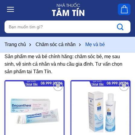
Skip
to
content
Tìm
kiếm:
Trang chủ
Chăm sóc cá nhân
Mẹ và bé
Sản phẩm mẹ và bé chính hãng: chăm sóc bé, mẹ sau
sinh, vệ sinh cá nhân và nhu cầu gia đình. Tư vấn chọn
sản phẩm tại Tâm Tín.
Thêm
Thêm
vào
vào
yêu
yêu
thích
thích