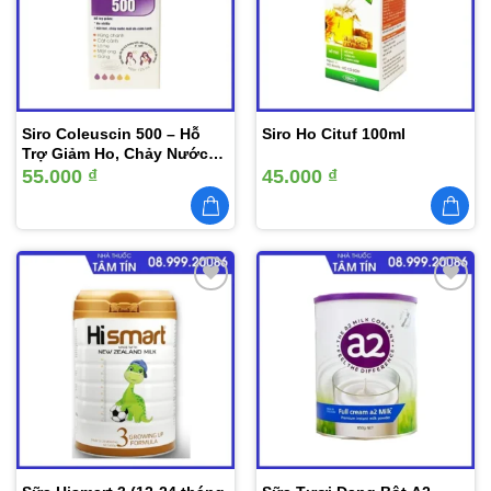
thích
thích
Siro Coleuscin 500 – Hỗ
Siro Ho Cituf 100ml
Trợ Giảm Ho, Chảy Nước
Mũi
55.000
₫
45.000
₫
Thêm
Thêm
vào
vào
yêu
yêu
thích
thích