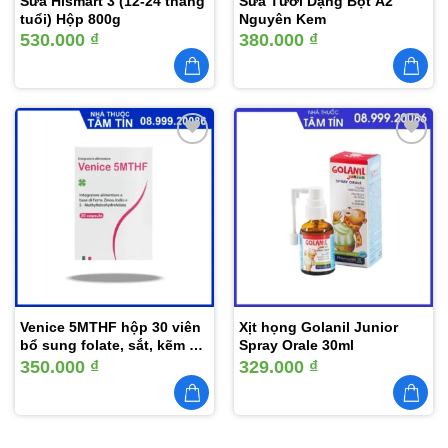
Sữa Hismart 3 (12-24 tháng
Sữa Tươi Dạng Bột A2
tuổi) Hộp 800g
Nguyên Kem
530.000
₫
380.000
₫
Thêm
Thêm
vào
vào
yêu
yêu
thích
thích
Venice 5MTHF hộp 30 viên
Xịt họng Golanil Junior
bổ sung folate, sắt, kẽm và
Spray Orale 30ml
iod
350.000
₫
329.000
₫