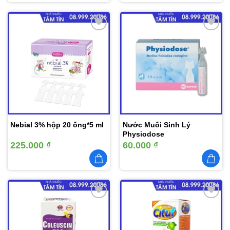
nhiều
đến
929.000 ₫
biến
thể.
Các
tùy
Thêm
Thêm
vào
vào
chọn
yêu
yêu
có
thích
thích
thể
được
chọn
trên
trang
Nebial 3% hộp 20 ống*5 ml
Nước Muối Sinh Lý
sản
Physiodose
phẩm
225.000
₫
60.000
₫
Thêm
Thêm
vào
vào
yêu
yêu