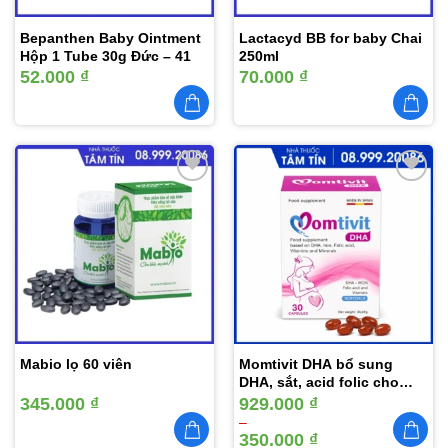
Bepanthen Baby Ointment
Lactacyd BB for baby Chai
Hộp 1 Tube 30g Đức – 41
250ml
52.000
₫
70.000
₫
Thêm
Thêm
vào
vào
yêu
yêu
thích
thích
Mabio lọ 60 viên
Momtivit DHA bổ sung
Sản
DHA, sắt, acid folic cho
phẩm
Khoảng
phụ nữ mang thai hộp 30
345.000
₫
929.000
₫
này
giá:
viên
–
từ
có
350.000
₫
350.000 ₫