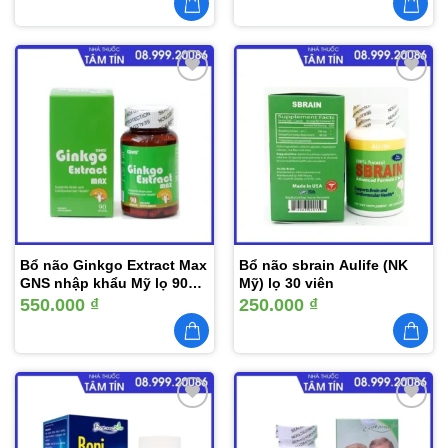
Thêm
Thêm
vào
vào
yêu
yêu
thích
thích
Bổ não Ginkgo Extract Max
Bổ não sbrain Aulife (NK
GNS nhập khẩu Mỹ lọ 90
Mỹ) lọ 30 viên
viên
550.000
₫
250.000
₫
Thêm
Thêm