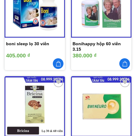
vào
vào
yêu
yêu
thích
thích
boni sleep lọ 30 viên
Bonihappy hộp 60 viên
3.15
405.000
₫
380.000
₫
Thêm
Thêm
vào
vào
yêu
yêu
thích
thích