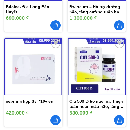
Bricina- Địa Long Bảo
Bwineuro – Hỗ trợ dưỡng
Huyết
não, tăng cường tuần hoàn
não
690.000
₫
1.300.000
₫
Thêm
Thêm
vào
vào
yêu
yêu
thích
thích
cebrium hộp 3vỉ *10viên
Citi 500-D bổ não, cải thiện
tuần hoàn máu não, tăng
cường trí nhớ (Lọ 30 viên)
420.000
₫
580.000
₫