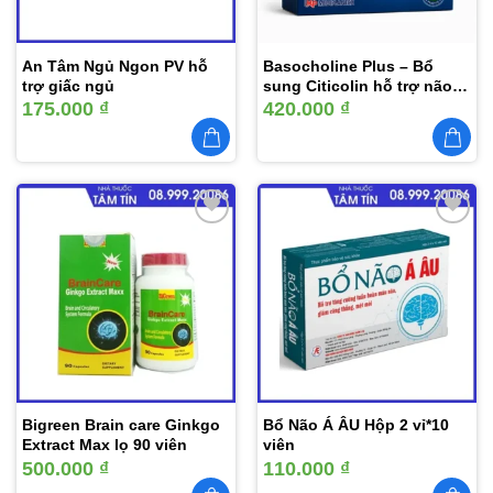
An Tâm Ngủ Ngon PV hỗ
Basocholine Plus – Bổ
trợ giấc ngủ
sung Citicolin hỗ trợ não
bộ, cải thiện trí nhớ
175.000
₫
420.000
₫
Thêm
Thêm
vào
vào
yêu
yêu
thích
thích
Bigreen Brain care Ginkgo
Bổ Não Á ÂU Hộp 2 vỉ*10
Extract Max lọ 90 viên
viên
500.000
₫
110.000
₫