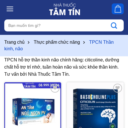
Skip
to
content
Tìm
kiếm:
Trang chủ
Thực phẩm chức năng
TPCN Thần
kinh, não
TPCN hỗ trợ thần kinh não chính hãng: citicoline, dưỡng
chất hỗ trợ trí nhớ, tuần hoàn não và sức khỏe thần kinh.
Tư vấn bởi Nhà Thuốc Tâm Tín.
Thêm
Thêm
vào
vào
yêu
yêu
thích
thích