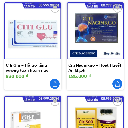
Thêm
Thêm
vào
vào
yêu
yêu
thích
thích
Citi Glu – Hỗ trợ tăng
Citi Naginkgo – Hoạt Huyết
cường tuần hoàn não
An Mạch
830.000
₫
185.000
₫
Thêm
Thêm
vào
vào
yêu
yêu
thích
thích