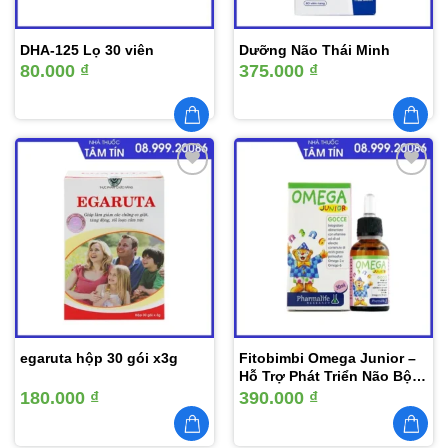
DHA-125 Lọ 30 viên
Dưỡng Não Thái Minh
80.000
₫
375.000
₫
Thêm
Thêm
vào
vào
yêu
yêu
thích
thích
egaruta hộp 30 gói x3g
Fitobimbi Omega Junior –
Hỗ Trợ Phát Triển Não Bộ
Trẻ Nhỏ
180.000
₫
390.000
₫