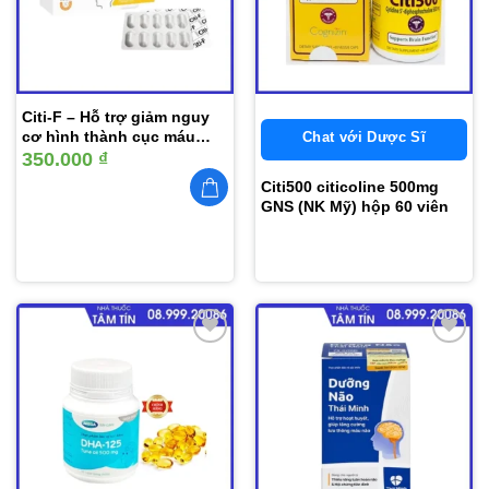
Citi-F – Hỗ trợ giảm nguy
cơ hình thành cục máu
Chat với Dược Sĩ
đông
350.000
₫
Citi500 citicoline 500mg
GNS (NK Mỹ) hộp 60 viên
Thêm
Thêm
vào
vào
yêu
yêu
thích
thích