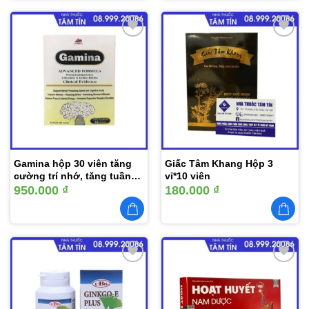
Thêm
Thêm
vào
vào
yêu
yêu
thích
thích
Gamina hộp 30 viên tăng
Giấc Tâm Khang Hộp 3
cường trí nhớ, tăng tuần
vỉ*10 viên
hoàn máu não, lưu thông
950.000
₫
180.000
₫
khí huyết
Thêm
Thêm
vào
vào
yêu
yêu